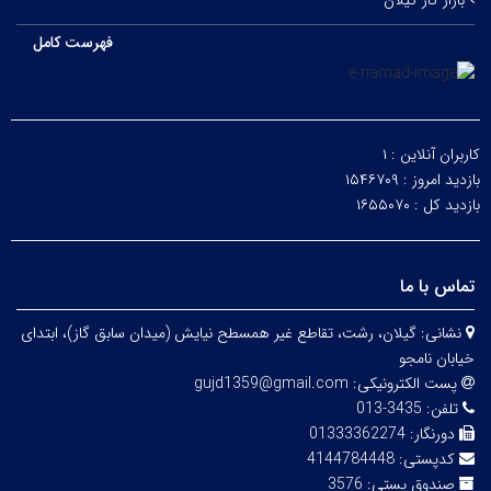
بازار کار گیلان
فهرست کامل
کاربران آنلاین :
۱
بازدید امروز :
۱۵۴۶۷۰۹
بازدید کل :
۱۶۵۵۰۷۰
تماس با ما
نشانی:
گیلان، رشت، تقاطع غیر همسطح نیایش (میدان سابق گاز)، ابتدای
خیابان نامجو
پست الکترونیکی:
gujd1359@gmail.com
تلفن:
3435-013
دورنگار:
01333362274
کدپستی:
4144784448
صندوق پستی:
3576