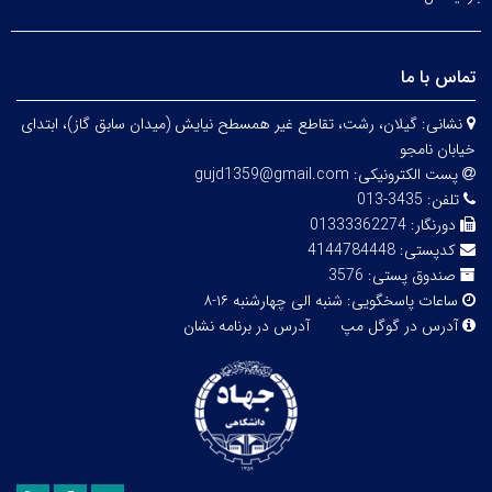
تماس با ما
نشانی:
گیلان، رشت، تقاطع غیر همسطح نیایش (میدان سابق گاز)، ابتدای
خیابان نامجو
پست الکترونیکی:
gujd1359@gmail.com
تلفن:
3435-013
دورنگار:
01333362274
کدپستی:
4144784448
صندوق پستی:
3576
ساعات پاسخگویی:
شنبه الی چهارشنبه ۱۶-۸
آدرس در گوگل مپ
آدرس در برنامه نشان