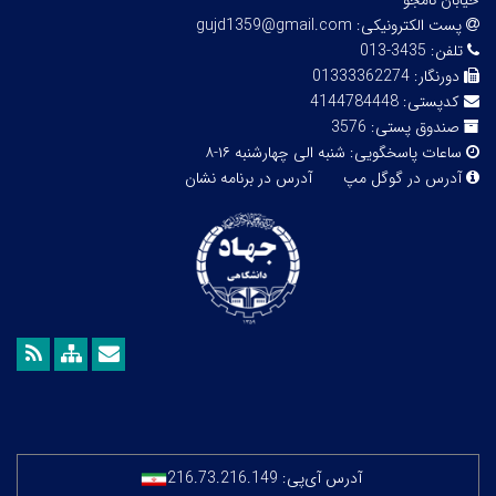
خیابان نامجو
پست الکترونیکی:
gujd1359@gmail.com
تلفن:
3435-013
دورنگار:
01333362274
کدپستی:
4144784448
صندوق پستی:
3576
ساعات پاسخگویی:
شنبه الی چهارشنبه ۱۶-۸
آدرس در گوگل مپ
آدرس در برنامه نشان
آدرس آی‌پی:
216.73.216.149