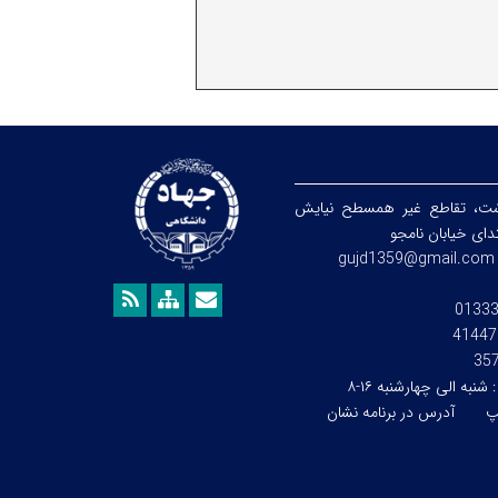
شت، تقاطع غیر همسطح نیایش
تدای خیابان نامجو
gujd1359@gmail.com
0133
41447
35
:
شنبه الی چهارشنبه ۱۶-۸
پ
آدرس در برنامه نشان