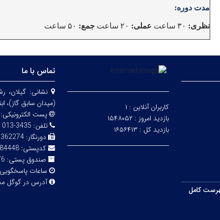
مدت دوره:
نظری:
۳۰ ساعت
عملی:
۲۰ ساعت
جمع:
۵۰ ساعت
تماس با ما
نشانی:
گیلان، ر
(میدان سابق گاز)، اب
کاربران آنلاین :
۱
پست الکترونیکی:
بازدید امروز :
۱۵۴۸۰۵۲
تلفن:
3435-013
بازدید کل :
۱۶۵۶۴۱۳
دورنگار:
3362274
کدپستی:
84448
صندوق پستی:
76
ساعات پاسخگویی
آدرس در گوگل م
رست کامل