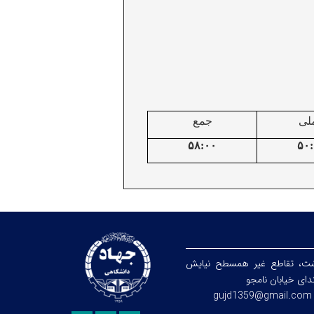
لی
جمع
۵۸:۰۰
۵۰
شت، تقاطع غیر همسطح نیایش
تدای خیابان نامجو
gujd1359@gmail.com