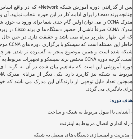
پس از گذراندن دوره آموزش شبکه
که در واقع اساس 
Network+
چنانچه برند
را برای ادامه کار در این حوزه انتخاب نمایید. آ
Cisco
مدرک
را می توان اولین گام جدی شما برای ورود به حوزه شب
CCNA
مدرک
صرفاً ناشی از حضور دستگاه ها ی برند
در زیرس
Cisco
CCNA
که این اظهار نظر پر بیراه نمی باشد و حقیقت دارد. در عین حال 
خاطر این مسئله است که سیسکو با برگزاری دوره های
موجب
CCNA
شبکه شده است و همین موضوع منجر به گسترده تر شدن هر چه 
است
گرچه دوره
مختص برند سیسکو و تجهیزات مربوط به آن 
CCNA
.
دوره آموزشی این است که مفاهیم بیان شده در آن به گونه ا ی 
مربوط به شبکه نیز کاربرد دارد. یکی دیگر از مزایای مدرک
CCNA
همچنین تعداد قابل توجهی از دارندگان این مدرک می باشد که خ
برای یادگیری می گردد
.
هدف دوره
:
آشنایی با اصول مربوط به شبکه و ساخت
-
راه اندازی اتصال مربوط به اینترنت
-
مدیریت و ایمنسازی دستگاه های متصل به شبکه
-