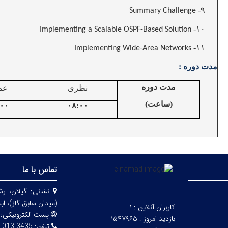
۹-
Summary Challenge
۱۰-
Implementing a Scalable OSPF-Based Solution
۱۱-
Implementing Wide-Area Networks
مدت دوره :
مدت دوره
نظری
عم
(ساعت)
:۰۰
۰۸:۰۰
تماس با ما
نشانی:
گیلان، ر
(میدان سابق گاز)، اب
کاربران آنلاین :
۱
پست الکترونیکی:
بازدید امروز :
۱۵۴۷۹۶۵
تلفن:
3435-013